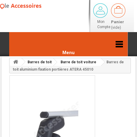
Mon
Panier
Compte
(vide)
Menu
Barres de toit
Barre de toit voiture
Barres de
Retour aux résultats
toit aluminium fixation portières ATERA 45010