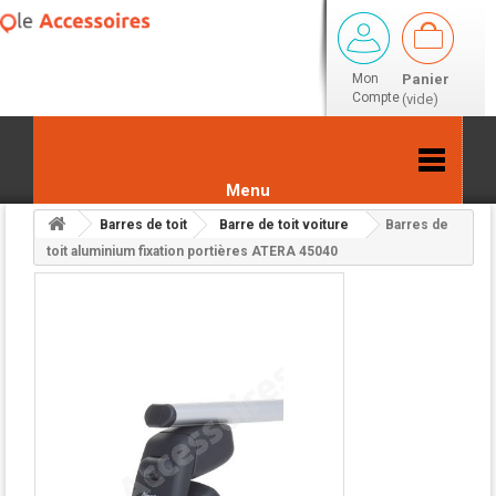
Mon
Panier
Compte
(vide)
Menu
Barres de toit
Barre de toit voiture
Barres de
Retour aux résultats
toit aluminium fixation portières ATERA 45040