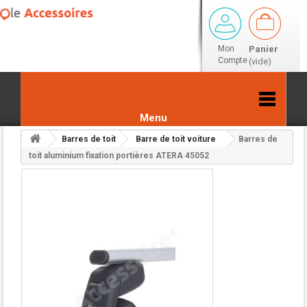
Mon
Panier
Compte
(vide)
Menu
Barres de toit
Barre de toit voiture
Barres de
Retour aux résultats
toit aluminium fixation portières ATERA 45052