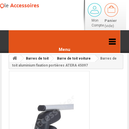
Mon
Panier
Compte
(vide)
Menu
Barres de toit
Barre de toit voiture
Barres de
Retour aux résultats
toit aluminium fixation portières ATERA 45097