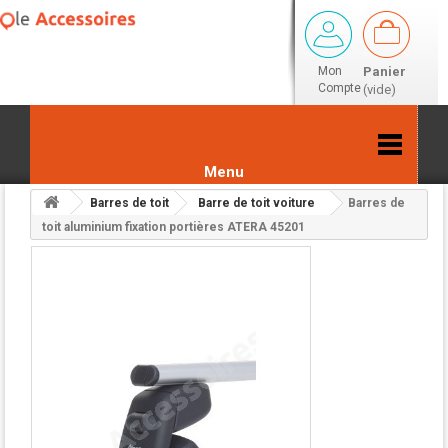
Mon
Panier
Compte
(vide)
Menu
Barres de toit
Barre de toit voiture
Barres de
Retour aux résultats
toit aluminium fixation portières ATERA 45201