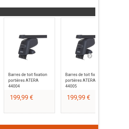
Barres de toit fixation
Barres de toit fixation
Bar
portières ATERA
portières ATERA
por
44004
44005
44
199,99 €
199,99 €
1