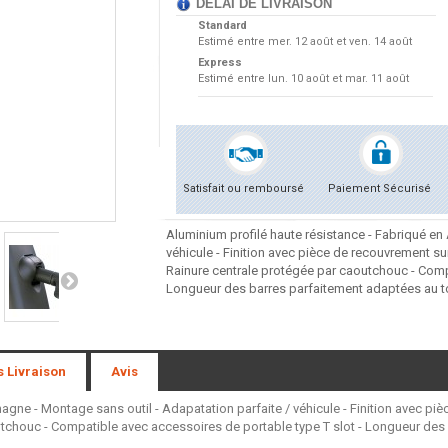
DÉLAI DE LIVRAISON
Standard
Estimé entre
mer. 12 août et ven. 14 août
Express
Estimé entre
lun. 10 août et mar. 11 août
Satisfait ou remboursé
Paiement Sécurisé
Aluminium profilé haute résistance - Fabriqué en
véhicule - Finition avec pièce de recouvrement su
Rainure centrale protégée par caoutchouc - Compa
Longueur des barres parfaitement adaptées au to
s Livraison
Avis
agne - Montage sans outil - Adapatation parfaite / véhicule - Finition avec pi
tchouc - Compatible avec accessoires de portable type T slot - Longueur des 